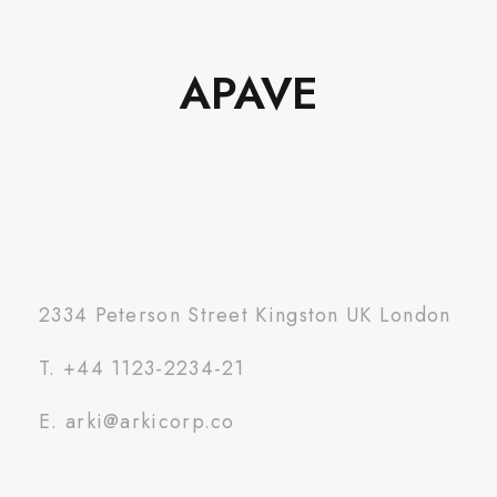
APAVE
2334 Peterson Street Kingston UK London
T. +44 1123-2234-21
E. arki@arkicorp.co